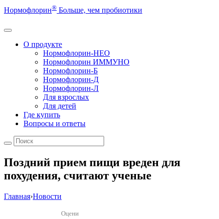
®
Нормофлорин
Больше, чем пробиотики
О продукте
Нормофлорин-НЕО
Нормофлорин ИММУНО
Нормофлорин-Б
Нормофлорин-Д
Нормофлорин-Л
Для взрослых
Для детей
Где купить
Вопросы и ответы
Поздний прием пищи вреден для
похудения, считают ученые
Главная
›
Новости
Оцени