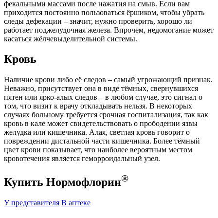
фекальными массами после нажатия на смыв. Если вам
приходится постоянно пользоваться ёршиком, чтобы убрать
следы дефекации – значит, нужно проверить, хорошо ли
работает поджелудочная железа. Впрочем, недомогание может
касаться жёлчевыделительной системы.
Кровь
Наличие крови либо её следов – самый угрожающий признак.
Неважно, присутствует она в виде тёмных, свернувшихся
пятен или ярко-алых следов – в любом случае, это сигнал о
том, что визит к врачу откладывать нельзя. В некоторых
случаях больному требуется срочная госпитализация, так как
кровь в кале может свидетельствовать о прободении язвы
желудка или кишечника. Алая, светлая кровь говорит о
повреждении дистальной части кишечника. Более тёмный
цвет крови показывает, что наиболее вероятным местом
кровотечения является геморроидальный узел.
®
Купить Нормофлорин
У представителя
В аптеке