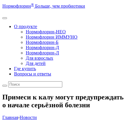
®
Нормофлорин
Больше, чем пробиотики
О продукте
Нормофлорин-НЕО
Нормофлорин ИММУНО
Нормофлорин-Б
Нормофлорин-Д
Нормофлорин-Л
Для взрослых
Для детей
Где купить
Вопросы и ответы
Примеси к калу могут предупреждать
о начале серьёзной болезни
Главная
›
Новости