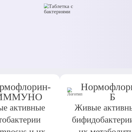
рмофлорин-
Нормофлор
ИММУНО
Б
е активные
Живые активн
тобактерии
бифидобактери
amnosus и их
их метаболит