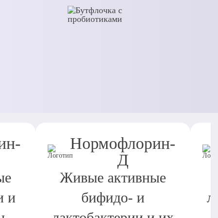
ин-
Нормофлорин-
Д
ые
Живые активные
и и
бифидо- и
л
ы
лактобактерии и их