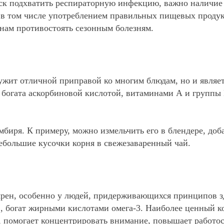
риск подхватить респираторную инфекцию, важно наличи
в том числе употреблением правильных пищевых продук
ам противостоять сезонным болезням.
лужит отличной приправой ко многим блюдам, но и явля
богата аскорбиновой кислотой, витаминами А и группы 
биря. К примеру, можно измельчить его в блендере, доб
небольшие кусочки корня в свежезаваренный чай.
ярен, особенно у людей, придерживающихся принципов з
., богат жирными кислотами омега-3. Наиболее ценный к
, помогает концентрировать внимание, повышает работос