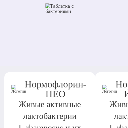
Нормофлорин-
Но
НЕО
Живые активные
Живы
лактобактерии
лак
L.rhamnosus и их
L.rh