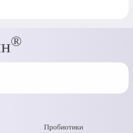
®
ин
Пробиотики