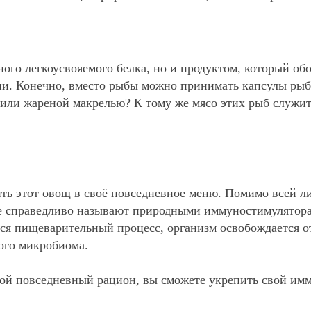
ного легкоусвояемого белка, но и продуктом, который о
. Конечно, вместо рыбы можно принимать капсулы рыбье
или жареной макрелью? К тому же мясо этих рыб служит
ить этот овощ в своё повседневное меню. Помимо всей 
ые справедливо называют природными иммуностимуляторам
ется пищеварительный процесс, организм освобождается 
ого микробиома.
ой повседневный рацион, вы сможете укрепить свой имм