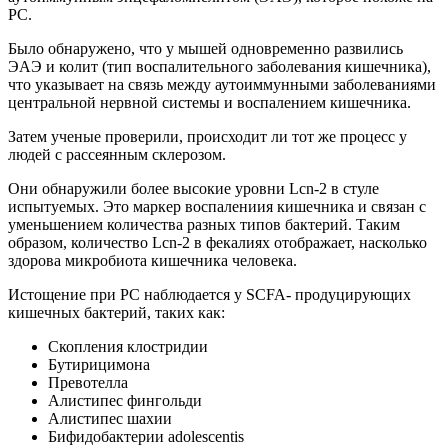
РС.
Было обнаружено, что у мышей одновременно развились
ЭАЭ и колит (тип воспалительного заболевания кишечника),
что указывает на связь между аутоиммунными заболеваниями
центральной нервной системы и воспалением кишечника.
Затем ученые проверили, происходит ли тот же процесс у
людей с рассеянным склерозом.
Они обнаружили более высокие уровни Lcn-2 в стуле
испытуемых. Это маркер воспалениия кишечника и связан с
уменьшением количества разных типов бактерий. Таким
образом, количество Lcn-2 в фекалиях отображает, насколько
здорова микробиота кишечника человека.
Истощение при РС наблюдается у SCFA- продуцирующих
кишечных бактерий, таких как:
Скопления клостридии
Бутирицимона
Превотелла
Алистипес фингольди
Алистипес шахии
Бифидобактерии adolescentis