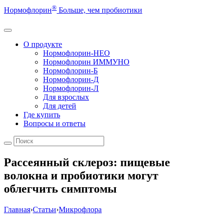
®
Нормофлорин
Больше, чем пробиотики
О продукте
Нормофлорин-НЕО
Нормофлорин ИММУНО
Нормофлорин-Б
Нормофлорин-Д
Нормофлорин-Л
Для взрослых
Для детей
Где купить
Вопросы и ответы
Рассеянный склероз: пищевые
волокна и пробиотики могут
облегчить симптомы
Главная
›
Статьи
›
Микрофлора