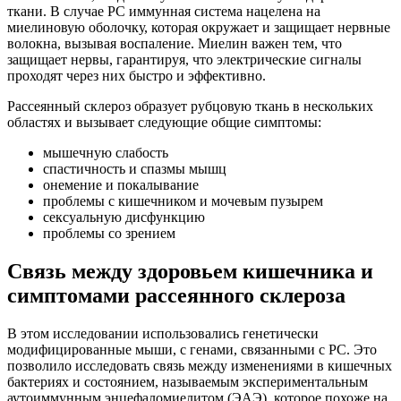
ткани. В случае РС иммунная система нацелена на
миелиновую оболочку, которая окружает и защищает нервные
волокна, вызывая воспаление. Миелин важен тем, что
защищает нервы, гарантируя, что электрические сигналы
проходят через них быстро и эффективно.
Рассеянный склероз образует рубцовую ткань в нескольких
областях и вызывает следующие общие симптомы:
мышечную слабость
спастичность и спазмы мышц
онемение и покалывание
проблемы с кишечником и мочевым пузырем
сексуальную дисфункцию
проблемы со зрением
Связь между здоровьем кишечника и
симптомами рассеянного склероза
В этом исследовании использовались генетически
модифицированные мыши, с генами, связанными с РС. Это
позволило исследовать связь между изменениями в кишечных
бактериях и состоянием, называемым экспериментальным
аутоиммунным энцефаломиелитом (ЭАЭ), которое похоже на