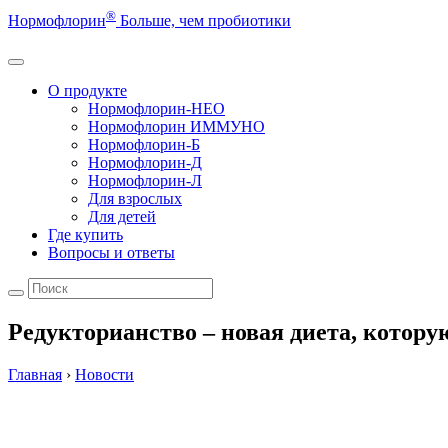
®
Нормофлорин
Больше, чем пробиотики
О продукте
Нормофлорин-НЕО
Нормофлорин ИММУНО
Нормофлорин-Б
Нормофлорин-Д
Нормофлорин-Л
Для взрослых
Для детей
Где купить
Вопросы и ответы
Редукторианство – новая диета, котору
Главная
›
Новости