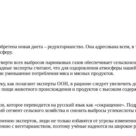
бретена новая диета – редукторианство. Она адресована всем, в
сферу.
етверти всех выбросов парниковых газов обеспечивает сельскох
падные эксперты считают, что для оздоровления атмосферы наше
ли уменьшение потребления мяса и мясных продуктов.
у, как полагают эксперты ООН, в рационе следует увеличить д
 пищи животного происхождения и продуктов с высоким содержа
ion, которое переводится на русский язык как «сокращение». По
 сегмент сельского хозяйства и снизить выбросы углекислоты 
ению экспертов, люди не только избавятся от угрозы изменения
нению с вегетарианством, поэтому учёные надеются на широкое р