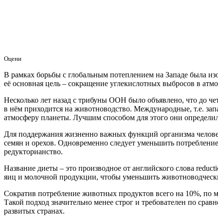
Оцени
В рамках борьбы с глобальным потеплением на Западе была изо
её основная цель – сокращение углекислотных выбросов в атмо
Несколько лет назад с трибуны ООН было объявлено, что до ч
в нём приходится на животноводство. Международные, т.е. за
атмосферу планеты. Лучшим способом для этого они определи
Для поддержания жизненно важных функций организма человек
семян и орехов. Одновременно следует уменьшить потребление
редукторианство.
Название диеты – это производное от английского слова reduct
яиц и молочной продукции, чтобы уменьшить животноводческий
Сократив потребление животных продуктов всего на 10%, по мн
Такой подход значительно менее строг и требователен по срав
развитых странах.