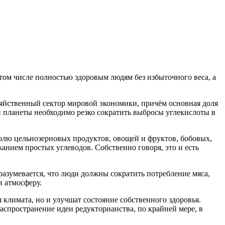
 том числе полностью здоровым людям без избыточного веса, а
озяйственный сектор мировой экономики, причём основная доля
й планеты необходимо резко сократить выбросы углекислоты в
олю цельнозерновых продуктов, овощей и фруктов, бобовых,
нием простых углеводов. Собственно говоря, это и есть
дразумевается, что люди должны сократить потребление мяса,
в атмосферу.
 климата, но и улучшат состояние собственного здоровья.
аспространение идеи редукторианства, по крайней мере, в