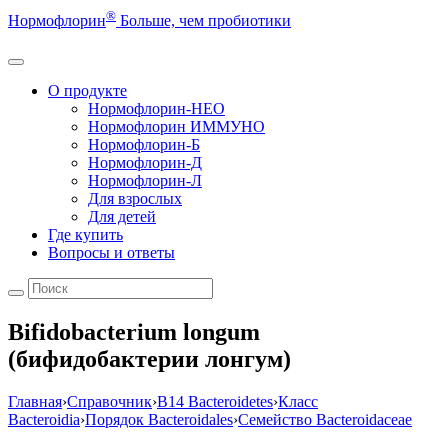
®
Нормофлорин
Больше, чем пробиотики
О продукте
Нормофлорин-НЕО
Нормофлорин ИММУНО
Нормофлорин-Б
Нормофлорин-Д
Нормофлорин-Л
Для взрослых
Для детей
Где купить
Вопросы и ответы
Bifidobacterium longum
(бифидобактерии лонгум)
Главная
›
Справочник
›
B14 Bacteroidetes
›
Класс
Bacteroidia
›
Порядок Bacteroidales
›
Семейство Bacteroidaceae