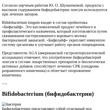
Согласно научным работам Ю. О. Шульпековой, продукты с
высоким содержанием бифидобактерии лонгум используются
при лечении запоров.
Bifidobacterium longum входят в состав пробиотика
«Бифилайф». Это кисломолочный продукт лечебного и
профилактического назначения, который изготовляется путем
сквашивания пастеризованного коровьего молока
бактериальной закваской. «Бифилайф» укрепляет иммунную
систему организма и улучшает работу органов пищеварения.
Представители AGA (американской гастроэнтерологической
ассоциации) отмечают, что употребление бифидобактерий
лонгум в составе лекарственных препаратов и биологически
активных добавок способствует лечению СРК (синдрома
разраженного кишечника) и облегчает опорожнение
кишечника.
—-
Bifidobacterium (бифидобактерии)
Бифидобактерии представляют собой отдельный род