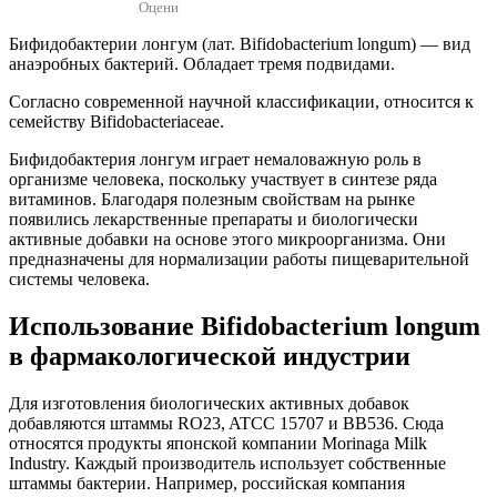
Оцени
Бифидобактерии лонгум (лат. Bifidobacterium longum) — вид
анаэробных бактерий. Обладает тремя подвидами.
Согласно современной научной классификации, относится к
семейству Bifidobacteriaceae.
Бифидобактерия лонгум играет немаловажную роль в
организме человека, поскольку участвует в синтезе ряда
витаминов. Благодаря полезным свойствам на рынке
появились лекарственные препараты и биологически
активные добавки на основе этого микроорганизма. Они
предназначены для нормализации работы пищеварительной
системы человека.
Использование Bifidobacterium longum
в фармакологической индустрии
Для изготовления биологических активных добавок
добавляются штаммы RO23, ATCC 15707 и BB536. Сюда
относятся продукты японской компании Morinaga Milk
Industry. Каждый производитель использует собственные
штаммы бактерии. Например, российская компания