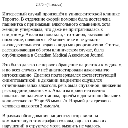
2.7/5 - (4 голоса)
Интересный случай произошёл в университетской клинике
Торонто. В отделение скорой помощи была доставлена
пациентка с признаками алкогольного опьянения, хотя
женщин утверждала, что даже не притрагивалась к
спиртному. Анализы показали, что этанол, вызвавший
опьянение, появился в её кишечнике в результате
жизнедеятельности редкого вида микроорганизмов. Статья,
рассказывающая об этом клиническом случае, была
опубликована в Canadian Medical Association Journal.
Это было далеко не первое обращение пациентки к медикам,
и во всех случаях у неё диагностировали алкогольную
интоксикацию. Диагноз подтверждался соответствующей
сиимптоматикой: в дыхании пациентки ощущался
отчётливый запах алкоголя, речь была спутанной, движения
раскоординированными. Анализы крови неизменно
показывали наличие этанола, причём в достаточно больших
количествах: от 39 до 65 ммоль/л. Нормой для трезвого
человека являются 2 ммоль/л.
В рамках обследования пациентку отправили на
компьютерную томографию головы, однако никаких
нарушений в структуре мозга выявить не удалось.