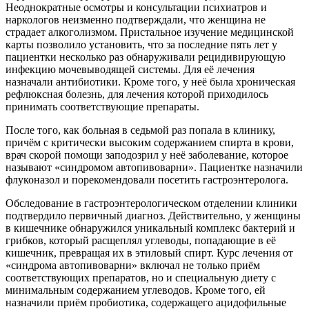
Неоднократные осмотры и консультации психиатров и
наркологов неизменно подтверждали, что женщина не
страдает алкоголизмом. Пристальное изучение медицинской
карты позволило установить, что за последние пять лет у
пациентки несколько раз обнаруживали рецидивирующую
инфекцию мочевыводящей системы. Для её лечения
назначали антибиотики. Кроме того, у неё была хроническая
рефлюксная болезнь, для лечения которой приходилось
принимать соответствующие препараты.
После того, как больная в седьмой раз попала в клинику,
причём с критически высоким содержанием спирта в крови,
врач скорой помощи заподозрил у неё заболевание, которое
называют «синдромом автопивоварни». Пациентке назначили
флуконазол и порекомендовали посетить гастроэнтеролога.
Обследование в гастроэнтерологическом отделении клиники
подтвердило первичный диагноз. Действительно, у женщины
в кишечнике обнаружился уникальный комплекс бактерий и
грибков, который расщеплял углеводы, попадающие в её
кишечник, превращая их в этиловый спирт. Курс лечения от
«синдрома автопивоварни» включал не только приём
соответствующих препаратов, но и специальную диету с
минимальным содержанием углеводов. Кроме того, ей
назначили приём пробиотика, содержащего ацидофильные