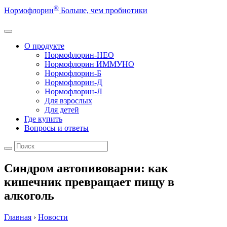
®
Нормофлорин
Больше, чем пробиотики
О продукте
Нормофлорин-НЕО
Нормофлорин ИММУНО
Нормофлорин-Б
Нормофлорин-Д
Нормофлорин-Л
Для взрослых
Для детей
Где купить
Вопросы и ответы
Синдром автопивоварни: как
кишечник превращает пищу в
алкоголь
Главная
›
Новости