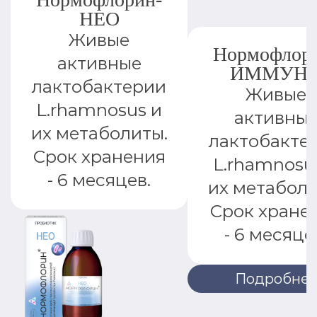
НЕО
Живые
Нормофлор
активные
ИММУН
лактобактерии
Живые
L.rhamnosus и
активны
их метаболиты.
лактобакте
Срок хранения
L.rhamnosu
- 6 месяцев.
их метаболи
Срок хране
- 6 месяце
Подробне