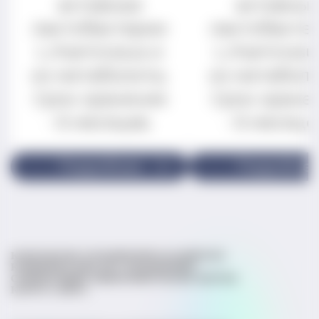
активные
активны
лактобактерии
лактобакте
L.rhamnosus и
L.rhamnosu
их метаболиты.
их метаболи
Срок хранения
Срок хране
- 6 месяцев.
- 6 месяце
Подробнее
Подробне
КОНТАКТЫ
СТАТЬИ
ВОПРОСЫ ВРАЧАМ
КЛИНИЧЕСКИЕ ИССЛЕДОВАНИЯ
СПРАВОЧНИК МИКРОБИОТЫ
ЭКСПЕРТЫ
КАРТА САЙТА