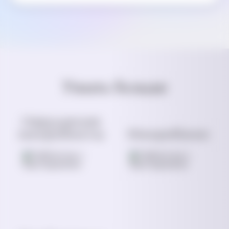
Узнать больше
Нарушение
микробиоты
Микробиом