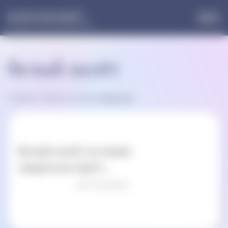
®
НОРМОФЛОРИН
Больше, чем пробиотики
белый налёт
Главная
»
Записи по метке:
белый налёт
Белый налёт на языке
свидетельствует...
4/5 - (3 голоса)