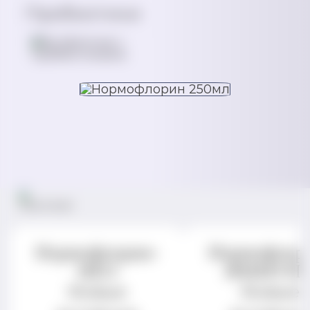
Пробиотики
Нормофлорин-
Нормофлор
НЕО
ИММУН
Живые
Живые