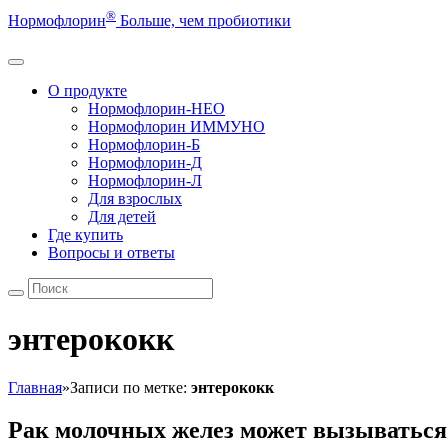
®
Нормофлорин
Больше, чем пробиотики
О продукте
Нормофлорин-НЕО
Нормофлорин ИММУНО
Нормофлорин-Б
Нормофлорин-Д
Нормофлорин-Л
Для взрослых
Для детей
Где купить
Вопросы и ответы
энтерококк
Главная
»
Записи по метке:
энтерококк
Рак молочных желез может вызываться.