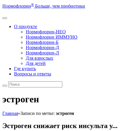
®
Нормофлорин
Больше, чем пробиотики
О продукте
Нормофлорин-НЕО
Нормофлорин ИММУНО
Нормофлорин-Б
Нормофлорин-Д
Нормофлорин-Л
Для взрослых
Для детей
Где купить
Вопросы и ответы
эстроген
Главная
»
Записи по метке:
эстроген
Эстроген снижает риск инсульта у...