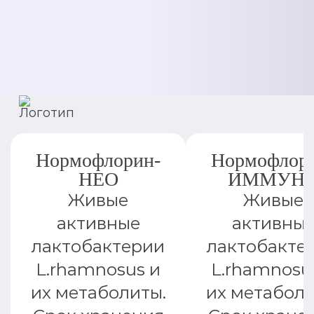
Нормофлорин-
Нормофлор
НЕО
ИММУН
Живые
Живые
активные
активны
лактобактерии
лактобакте
L.rhamnosus и
L.rhamnosu
их метаболиты.
их метаболи