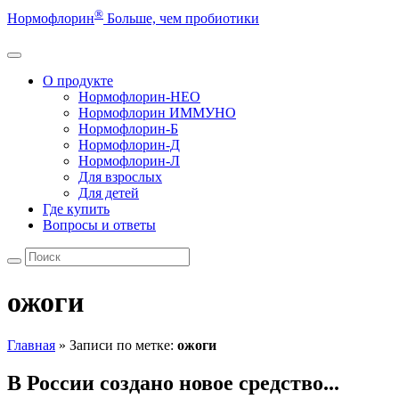
®
Нормофлорин
Больше, чем пробиотики
О продукте
Нормофлорин-НЕО
Нормофлорин ИММУНО
Нормофлорин-Б
Нормофлорин-Д
Нормофлорин-Л
Для взрослых
Для детей
Где купить
Вопросы и ответы
ожоги
Главная
»
Записи по метке:
ожоги
В России создано новое средство...