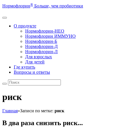
®
Нормофлорин
Больше, чем пробиотики
О продукте
Нормофлорин-НЕО
Нормофлорин ИММУНО
Нормофлорин-Б
Нормофлорин-Д
Нормофлорин-Л
Для взрослых
Для детей
Где купить
Вопросы и ответы
риск
Главная
»
Записи по метке:
риск
В два раза снизить риск...