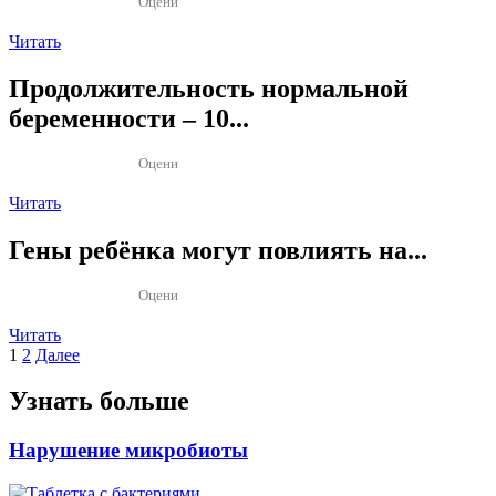
Оцени
Читать
Продолжительность нормальной
беременности – 10...
Оцени
Читать
Гены ребёнка могут повлиять на...
Оцени
Читать
Пагинация
1
2
Далее
записей
Узнать больше
Нарушение микробиоты