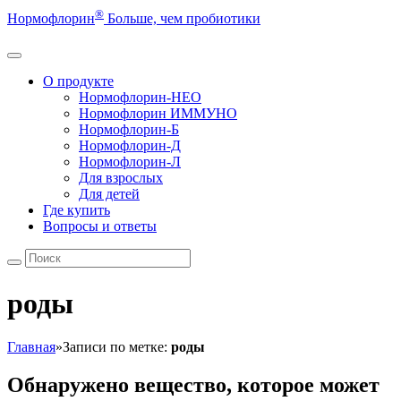
®
Нормофлорин
Больше, чем пробиотики
О продукте
Нормофлорин-НЕО
Нормофлорин ИММУНО
Нормофлорин-Б
Нормофлорин-Д
Нормофлорин-Л
Для взрослых
Для детей
Где купить
Вопросы и ответы
роды
Главная
»
Записи по метке:
роды
Обнаружено вещество, которое может