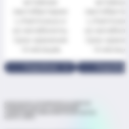
активные
активны
лактобактерии
лактобакте
L.rhamnosus и
L.rhamnosu
их метаболиты.
их метаболи
Срок хранения
Срок хране
- 6 месяцев.
- 6 месяце
Подробнее
Подробне
КОНТАКТЫ
СТАТЬИ
ВОПРОСЫ ВРАЧАМ
КЛИНИЧЕСКИЕ ИССЛЕДОВАНИЯ
СПРАВОЧНИК МИКРОБИОТЫ
ЭКСПЕРТЫ
КАРТА САЙТА