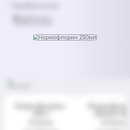
Пробиотики
Нормофлорин-
Нормофлор
НЕО
ИММУН
Живые
Живые