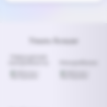
Узнать больше
Нарушение
микробиоты
Микробиом