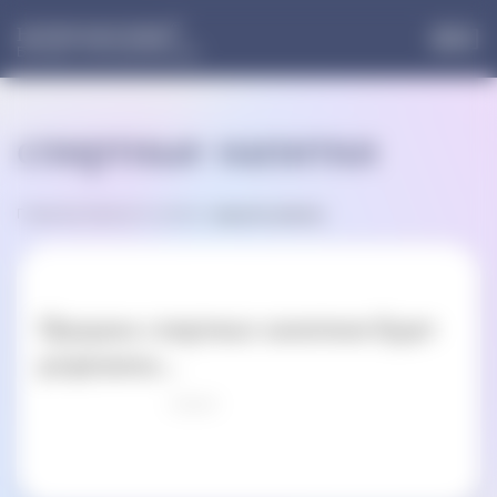
®
НОРМОФЛОРИН
Больше, чем пробиотики
спиртные напитки
Главная
»
Записи по метке:
спиртные напитки
Продажа спиртных напитков будет
разрешена...
Оцени