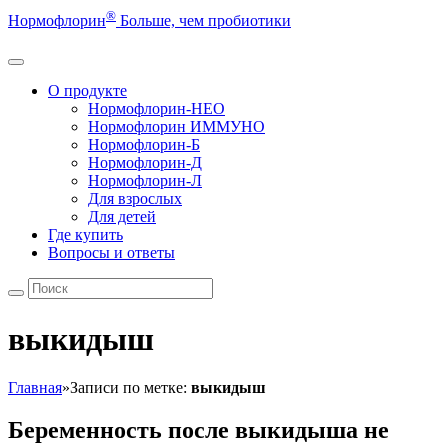
®
Нормофлорин
Больше, чем пробиотики
О продукте
Нормофлорин-НЕО
Нормофлорин ИММУНО
Нормофлорин-Б
Нормофлорин-Д
Нормофлорин-Л
Для взрослых
Для детей
Где купить
Вопросы и ответы
выкидыш
Главная
»
Записи по метке:
выкидыш
Беременность после выкидыша не