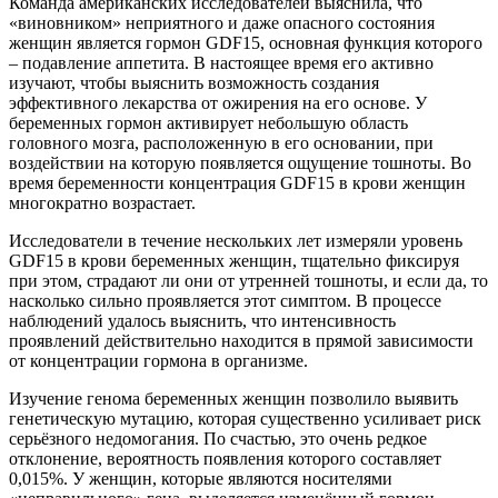
Команда американских исследователей выяснила, что
«виновником» неприятного и даже опасного состояния
женщин является гормон GDF15, основная функция которого
– подавление аппетита. В настоящее время его активно
изучают, чтобы выяснить возможность создания
эффективного лекарства от ожирения на его основе. У
беременных гормон активирует небольшую область
головного мозга, расположенную в его основании, при
воздействии на которую появляется ощущение тошноты. Во
время беременности концентрация GDF15 в крови женщин
многократно возрастает.
Исследователи в течение нескольких лет измеряли уровень
GDF15 в крови беременных женщин, тщательно фиксируя
при этом, страдают ли они от утренней тошноты, и если да, то
насколько сильно проявляется этот симптом. В процессе
наблюдений удалось выяснить, что интенсивность
проявлений действительно находится в прямой зависимости
от концентрации гормона в организме.
Изучение генома беременных женщин позволило выявить
генетическую мутацию, которая существенно усиливает риск
серьёзного недомогания. По счастью, это очень редкое
отклонение, вероятность появления которого составляет
0,015%. У женщин, которые являются носителями