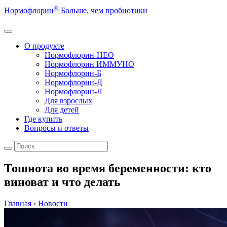
®
Нормофлорин
Больше, чем пробиотики
О продукте
Нормофлорин-НЕО
Нормофлорин ИММУНО
Нормофлорин-Б
Нормофлорин-Д
Нормофлорин-Л
Для взрослых
Для детей
Где купить
Вопросы и ответы
Тошнота во время беременности: кто
виноват и что делать
Главная
›
Новости