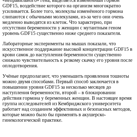
«неправильного» гена, выделяется изменённый гормон
GDF15, воздействие которого на организм многократно
усиливается. Более того, молекулы изменённого гормона
слипаются с обычными молекулами, из-за чего они очень
медленно выводятся из клеток. Что характерно, при
отсутствии беременности у женщин с мутантным геном
уровень GDF15 существенно ниже среднего показателя.
Лабораторные эксперименты на мышах показали, что
искусственное поддержание высокой концентрации GDF15 в
крови самок до наступления беременности существенно
снижало чувствительность к резкому скачку его уровня после
оплодотворения.
Учёные предполагают, что уменьшить проявления тошноты
можно двумя способами. Первый способ заключается в
повышении уровня GDF15 за несколько месяцев до
наступления беременности, второй – в блокировании
действия гормона у беременных женщин. В настоящее время
группа исследователей из Кембриджского университета
работает над созданием эффективных и безопасных методов,
которые можно было бы применять в акушерско-
гинекологической практике.