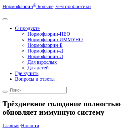
®
Нормофлорин
Больше, чем пробиотики
О продукте
Нормофлорин-НЕО
Нормофлорин ИММУНО
Нормофлорин-Б
Нормофлорин-Д
Нормофлорин-Л
Для взрослых
Для детей
Где купить
Вопросы и ответы
Трёхдневное голодание полностью
обновляет иммунную систему
Главная
›
Новости