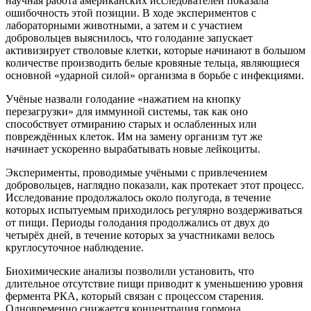
научная работа американских исследователей показала
ошибочность этой позиции. В ходе экспериментов с
лабораторными животными, а затем и с участием
добровольцев выяснилось, что голодание запускает
активизирует стволовые клетки, которые начинают в большом
количестве производить белые кровяные тельца, являющиеся
основной «ударной силой» организма в борьбе с инфекциями.
Учёные назвали голодание «нажатием на кнопку
перезагрузки» для иммунной системы, так как оно
способствует отмиранию старых и ослабленных или
повреждённых клеток. Им на замену организм тут же
начинает ускоренно вырабатывать новые лейкоциты.
Эксперименты, проводимые учёными с привлечением
добровольцев, наглядно показали, как протекает этот процесс.
Исследование продолжалось около полугода, в течение
которых испытуемым приходилось регулярно воздерживаться
от пищи. Периоды голодания продолжались от двух до
четырёх дней, в течение которых за участниками велось
круглосуточное наблюдение.
Биохимические анализы позволили установить, что
длительное отсутствие пищи приводит к уменьшению уровня
фермента РКА, который связан с процессом старения.
Одновременно снижается концентрация гормона,