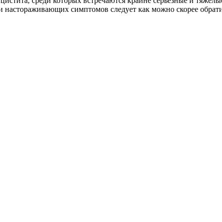
стита, среди которых встречаются крайне серьёзные и тяжёлые
ии настораживающих симптомов следует как можно скорее обратит