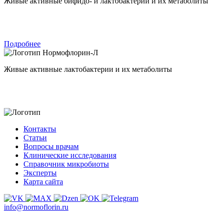
Живые активные бифидо- и лактобактерии и их метаболиты
Подробнее
Нормофлорин-Л
Живые активные лактобактерии и их метаболиты
Контакты
Статьи
Вопросы врачам
Клинические исследования
Справочник микробиоты
Эксперты
Карта сайта
info@normoflorin.ru