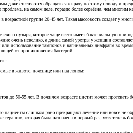
мы даже стесняются обращаться к врачу по этому поводу и пре
проблема, на самом деле, гораздо более серьёзна, чем многим к
в возрастной группе 20-45 лет. Такая массовость создаёт у мно
очевого пузыря, которое чаще всего имеет бактериальную приро
ояние очень невелико, а длина самой уретры у женщин составляе
 или использование тампонов и вагинальных диафрагм во врем
щающей от проникновения бактерий.
ть:
мые в животе, пояснице или над лоном;
нтов до 50-55 лет. В пожилом возрасте цистит может протекать 
что пациенты слишком рано прекращают лечение или вовсе не об
 терапию, которая была назначена в первый раз, хотя теперь б