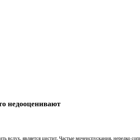
то недооценивают
ить вслух, является цистит. Частые мочеиспускания, нередко