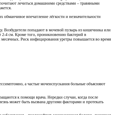
дпочитают лечиться домашними средствами – травяными
ажется.
гих обманчивое впечатление лёгкости и незначительности
ду. Возбудители попадают в мочевой пузырь из кишечника или
т 2-4 см. Кроме того, проникновению бактерий в
я месячных. Риск инфицирования уретры повышается во время
бессимптомно, а частые мочеиспускания больные объясняют
ращаются к помощи врача. Нередки случаи, когда после
олезнь может быть вызвана другими факторами и протекать