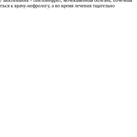
 заболевания – пиелонефрит, мочекаменная болезнь, почечная
ься к врачу-нефрологу, а во время лечения тщательно