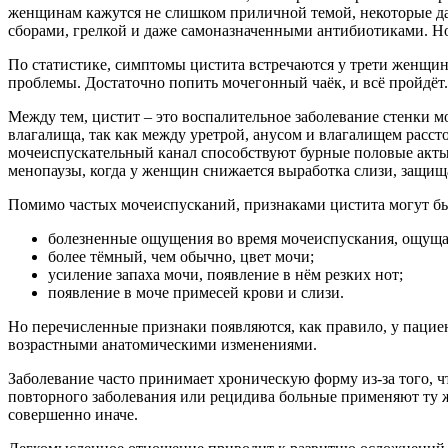
женщинам кажутся не слишком приличной темой, некоторые да
сборами, грелкой и даже самоназначенными антибиотиками. Но 
По статистике, симптомы цистита встречаются у трети женщин 
проблемы. Достаточно попить мочегонный чаёк, и всё пройдёт.
Между тем, цистит – это воспалительное заболевание стенки м
влагалища, так как между уретрой, анусом и влагалищем расст
мочеиспускательный канал способствуют бурные половые акты
менопаузы, когда у женщин снижается выработка слизи, защи
Помимо частых мочеиспусканий, признаками цистита могут бы
болезненные ощущения во время мочеиспускания, ощущае
более тёмный, чем обычно, цвет мочи;
усиление запаха мочи, появление в нём резких нот;
появление в моче примесей крови и слизи.
Но перечисленные признаки появляются, как правило, у пацие
возрастными анатомическими изменениями.
Заболевание часто принимает хроническую форму из-за того, 
повторного заболевания или рецидива больные применяют ту же
совершенно иначе.