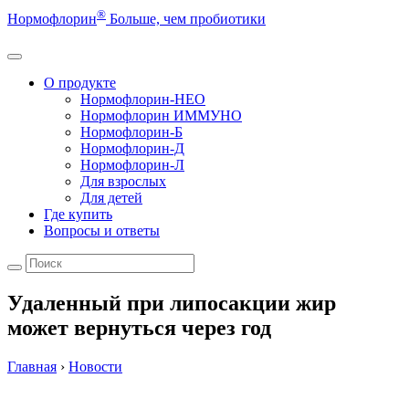
®
Нормофлорин
Больше, чем пробиотики
О продукте
Нормофлорин-НЕО
Нормофлорин ИММУНО
Нормофлорин-Б
Нормофлорин-Д
Нормофлорин-Л
Для взрослых
Для детей
Где купить
Вопросы и ответы
Удаленный при липосакции жир
может вернуться через год
Главная
›
Новости