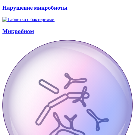
Нарушение микробиоты
Микробиом