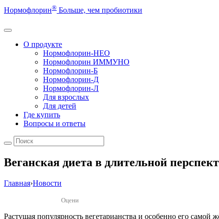
®
Нормофлорин
Больше, чем пробиотики
О продукте
Нормофлорин-НЕО
Нормофлорин ИММУНО
Нормофлорин-Б
Нормофлорин-Д
Нормофлорин-Л
Для взрослых
Для детей
Где купить
Вопросы и ответы
Веганская диета в длительной перспект
Главная
›
Новости
Оцени
Растущая популярность вегетарианства и особенно его самой ж