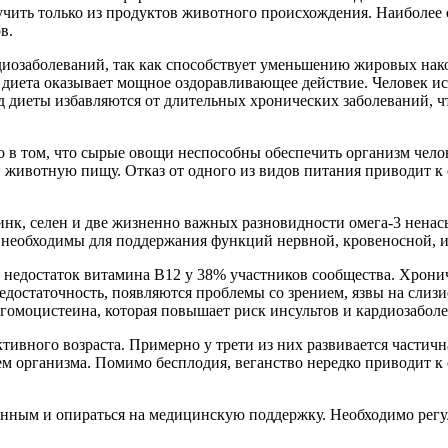
ить только из продуктов животного происхождения. Наиболее о
в.
диозаболеваний, так как способствует уменьшению жировых нако
 диета оказывает мощное оздоравливающее действие. Человек ис
од диеты избавляются от длительных хронических заболеваний,
ло в том, что сырые овощи неспособны обеспечить организм чел
к и животную пищу. Отказ от одного из видов питания приводит 
инк, селен и две жизненно важных разновидности омега-3 нена
 необходимы для поддержания функций нервной, кровеносной, и
 недостаток витамина В12 у 38% участников сообщества. Хрони
достаточность, появляются проблемы со зрением, язвы на слизист
омоцистеина, которая повышает риск инсультов и кардиозабол
вного возраста. Примерно у трети из них развивается частична
м организма. Помимо бесплодия, веганство нередко приводит к 
нным и опираться на медицинскую поддержку. Необходимо регул