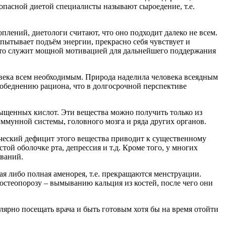
пасной диетой специалисты называют сыроедение, т.е.
плений, диетологи считают, что оно подходит далеко не всем.
пытывает подъём энергии, прекрасно себя чувствует и
 что служит мощной мотивацией для дальнейшего поддержания
овека всем необходимым. Природа наделила человека всеядным
к обеднению рациона, что в долгосрочной перспективе
сыщенных кислот. Эти вещества можно получить только из
ммунной системы, головного мозга и ряда других органов.
ческий дефицит этого вещества приводит к существенному
ой оболочке рта, депрессия и т.д. Кроме того, у многих
еваний.
я либо полная аменорея, т.е. прекращаются менструации.
остеопорозу – вымыванию кальция из костей, после чего они
ярно посещать врача и быть готовым хотя бы на время отойти