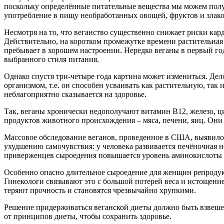
поскольку определённые питательные вещества мы можем получ
употребление в пищу необработанных овощей, фруктов и злако
Несмотря на то, что веганство существенно снижает риски кар
Действительно, на коротком промежутке времени растительная
пребывает в хорошем настроении. Нередко веганы в первый г
выбранного стиля питания.
Однако спустя три-четыре года картина может измениться. Де
организмом, т.е. он способен усваивать как растительную, та
неблагоприятно сказывается на здоровье.
Так, веганы хронически недополучают витамин В12, железо, ц
продуктов животного происхождения – мяса, печени, яиц. Они
Массовое обследование веганов, проведенное в США, выявило
ухудшению самочувствия: у человека развивается печёночная не
приверженцев сыроедения повышается уровень аминокислоты г
Особенно опасно длительное сыроедение для женщин репродукти
Гинекологи связывают это с большой потерей веса и истощение
теряют прочность и становятся чрезвычайно хрупкими.
Решение придерживаться веганской диеты должно быть взвеше
от принципов диеты, чтобы сохранить здоровье.