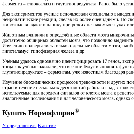
фермента – глиоксалаза и глутатионредуктаза. Ранее было уст
Для экспериментов учёные использовали специально выведен
нейропатические реакции, сделав их более очевидными. По св
животные впадают в панику при резких незнакомых звуках ил
Животным вживили в определённые области мозга микрочипы, 
достаточно обширных областей мозга, что позволило выделит
Изучению подвергались только отдельные области мозга, наибо
гипоталамус, гипофизарная железа и др.
Учёным удалось однозначно идентифицировать 17 генов, экспр
тогда как учёные ожидали, что все они будут выполнять фун
глутатионредуктазе – ферментам, уже известным благодаря ра
Изучение биохимических процессов тревожности и других пси
стран в течение нескольких десятилетий работают над загадк
используемые для передачи сигналов от клеток мозга к рецеп
аналогичные исследования и для человеческого мозга, однако 
®
Купить Нормофлорин
У представителя
В аптеке