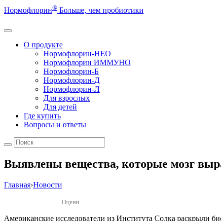
®
Нормофлорин
Больше, чем пробиотики
О продукте
Нормофлорин-НЕО
Нормофлорин ИММУНО
Нормофлорин-Б
Нормофлорин-Д
Нормофлорин-Л
Для взрослых
Для детей
Где купить
Вопросы и ответы
Выявлены вещества, которые мозг выр
Главная
›
Новости
Оцени
Американские исследователи из Института Солка раскрыли би