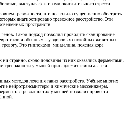
аболизме, выступая факторами окислительного стресса.
овнем тревожности, что позволило существенно обострить
которых диагностировано тревожное расстройство. Эти
 освещённых пространств.
генов. Такой подход позволил проводить сканирование
невротиков и обычным – у здоровых спокойных животных.
тревогу. Это гиппокамп, миндалина, поясная кора,
к ни странно, около половины из них оказались ферментами,
ии тревожности у мышей принадлежит глиоксалазе и
вных методов лечения таких расстройств. Учёные многих
ногие нейротрансмиттеры и химические мессенджеры,
 «ферментов тревожности» у мышей позволит провести
ённой.