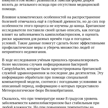
иммунитетом может развиваться тяжёлая форма диареи
вплоть до летального исхода при отсутствии медицинской
помощи.
Влияние климатических особенностей на распространение
болезней отмечалось ещё в глубокой древности, но до сих пор
особенности этого процесса не изучены до конца. Британские
исследователи поставили своей целью описать, как погода
влияет на заболеваемость кампилобактериозом, и оценить
риски заражения для разных времён года и погодных
условий. Такие данные помогут сделать более эффективными
профилактические меры и уберечь множество людей от
неприятного недомогания.
В ходе исследования учёным пришлось проанализировать
более миллиона случаев инфицирования бактерией
Campylobacter, которые были зарегистрированы британской
службой здравоохранения за последние два десятилетия. Эту
информацию обработали при помощи специальной
компьютерной модели, соотнеся с погодными условиями за
описанный период, информацию о которых предоставило
Метеорологическое бюро Великобритании.
Оказалось, что при температуре ниже 8 градусов уровень
заболеваемости кампилобактериозом был стабильным при
любой влажности. Но при повышении температуры на