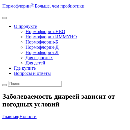
®
Нормофлорин
Больше, чем пробиотики
О продукте
Нормофлорин-НЕО
Нормофлорин ИММУНО
Нормофлорин-Б
Нормофлорин-Д
Нормофлорин-Л
Для взрослых
Для детей
Где купить
Вопросы и ответы
Заболеваемость диареей зависит от
погодных условий
Главная
›
Новости