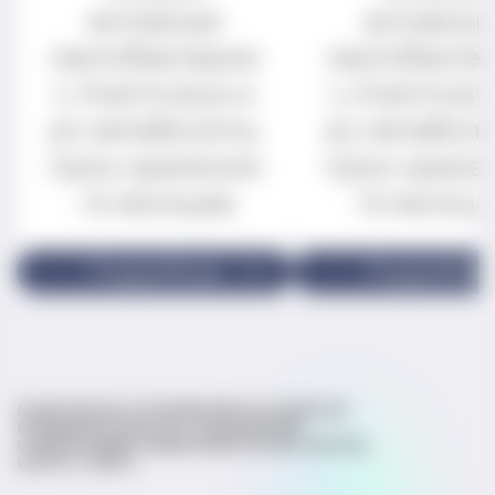
активные
активны
лактобактерии
лактобакте
L.rhamnosus и
L.rhamnosu
их метаболиты.
их метаболи
Срок хранения
Срок хране
- 6 месяцев.
- 6 месяце
Подробнее
Подробне
КОНТАКТЫ
СТАТЬИ
ВОПРОСЫ ВРАЧАМ
КЛИНИЧЕСКИЕ ИССЛЕДОВАНИЯ
СПРАВОЧНИК МИКРОБИОТЫ
ЭКСПЕРТЫ
КАРТА САЙТА