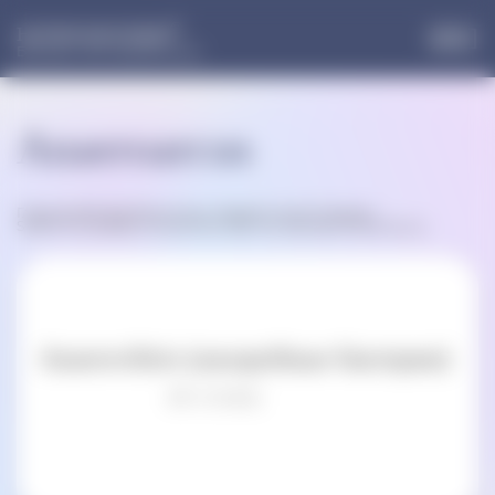
®
НОРМОФЛОРИН
Больше, чем пробиотики
Anaeroarcus
Главная
»
B25 Bacillota
»
Класс Negativicutes
»
Порядок
Selenomonadales
»
Семейство Sporomusaceae
»
Anaeroarcus
Anaerovibrio (анаэробные бактерии)
4/5 - (1 голос)