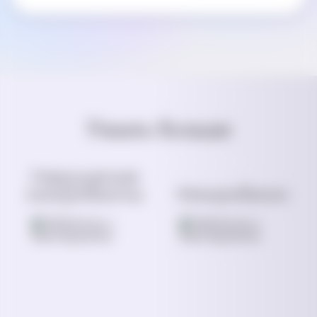
Узнать больше
Нарушение
микробиоты
Микробиом