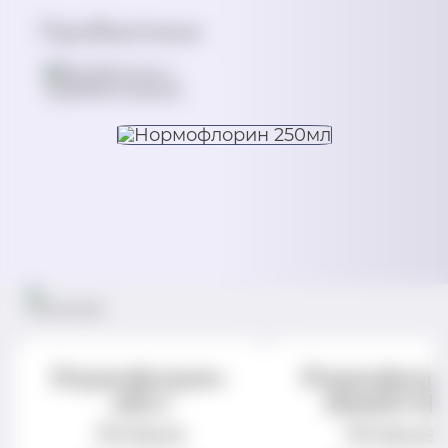
Пробиотики
Нормофлорин-
Нормофлор
НЕО
ИММУН
Живые
Живые