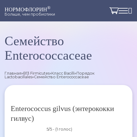
®
НОРМОФЛОРИН
Больше, чем пробиотики
Семейство
Enterococcaceae
Главная
»
B13 Firmicutes
»
Класс Bacilli
»
Порядок
Lactobacillales
»
Семейство Enterococcaceae
Enterococcus gilvus (энтерококки
гилвус)
5/5 - (1 голос)