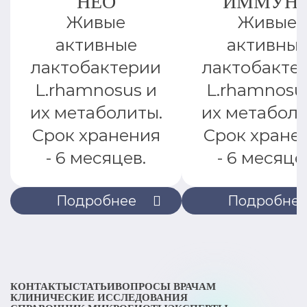
НЕО
ИММУН
Живые
Живые
активные
активны
лактобактерии
лактобакте
L.rhamnosus и
L.rhamnosu
их метаболиты.
их метаболи
Срок хранения
Срок хране
- 6 месяцев.
- 6 месяце
Подробнее
Подробне
КОНТАКТЫ
СТАТЬИ
ВОПРОСЫ ВРАЧАМ
КЛИНИЧЕСКИЕ ИССЛЕДОВАНИЯ