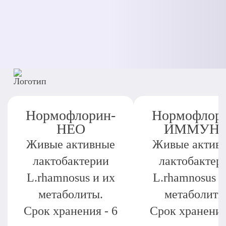
Нормофлорин-
Нормофлор
НЕО
ИММУН
Живые активные
Живые актив
лактобактерии
лактобактер
L.rhamnosus и их
L.rhamnosus и
метаболиты.
метаболиты
Срок хранения - 6
Срок хранения