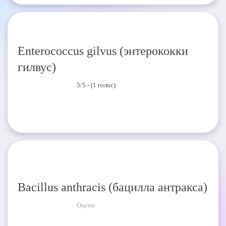
Enterococcus gilvus (энтерококки
гилвус)
5/5 - (1 голос)
Bacillus anthracis (бацилла антракса)
Оцени