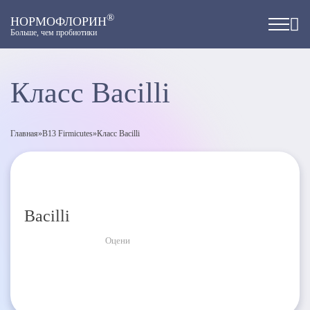
®
НОРМОФЛОРИН
Больше, чем пробиотики
Класс Bacilli
Главная
»
B13 Firmicutes
»
Класс Bacilli
Bacilli
Оцени