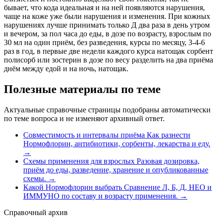
бывает, что кода идеальная и на ней появляются нарушения,
чаще на коже уже были нарушения и изменения. При кожных
нарушениях лучше принимать только Д два раза в день утром
и вечером, за пол часа до еды, в дозе по возрасту, взрослым по
30 мл на один приём, без разведения, курсы по месяцу, 3-4-6
раз в год, в первые две недели каждого курса натощак сорбент
полисорб или зостерин в дозе по весу разделить на два приёма
днём между едой и на ночь, натощак.
Полезные материалы по теме
Актуальные справочные страницы подобраны автоматически
по теме вопроса и не изменяют архивный ответ.
Совместимость и интервалы приёма
Как разнести
Нормофлорин, антибиотики, сорбенты, лекарства и еду.
→
Схемы применения для взрослых
Разовая дозировка,
приём до еды, разведение, хранение и опубликованные
схемы.
→
Какой Нормофлорин выбрать
Сравнение Л, Б, Д, НЕО и
ИММУНО по составу и возрасту применения.
→
Справочный архив