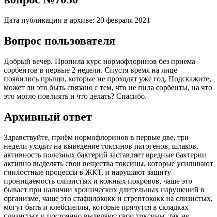
Дата публикации в архиве:
20 февраля 2021
Вопрос пользователя
Добрый вечер. Пропила курс нормофлоринов без приема
сорбентов в первые 2 недели. Спустя время на лице
появились прыщи, которые не проходят уже год. Подскажите,
может ли это быть связано с тем, что не пила сорбенты, на что
это могло повлиять и что делать? Спасибо.
Архивный ответ
Здравствуйте, приём нормофлоринов в первые две, три
недели уходит на выведение токсинов патогенов, шлаков,
активность полезных бактерий заставляет вредные бактерии
активно выделять свои вещества токсины, которые усиливают
гнилостные процессы в ЖКТ, и нарушают защиту
проницаемость слизистых и кожных покровов, чаще это
бывает при наличии хронических длительных нарушений в
организме, чаще это стафилококк и стрептококк на слизистых,
могут быть и клебсиеллы, которые прячутся в складках
слизистых и постоянно выделяют свои токсины, так не