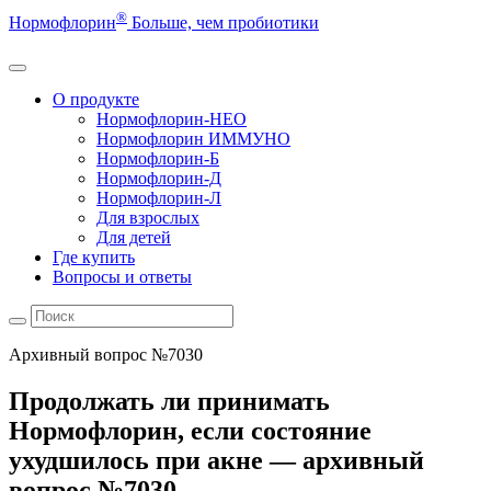
®
Нормофлорин
Больше, чем пробиотики
О продукте
Нормофлорин-НЕО
Нормофлорин ИММУНО
Нормофлорин-Б
Нормофлорин-Д
Нормофлорин-Л
Для взрослых
Для детей
Где купить
Вопросы и ответы
Архивный вопрос №7030
Продолжать ли принимать
Нормофлорин, если состояние
ухудшилось при акне — архивный
вопрос №7030