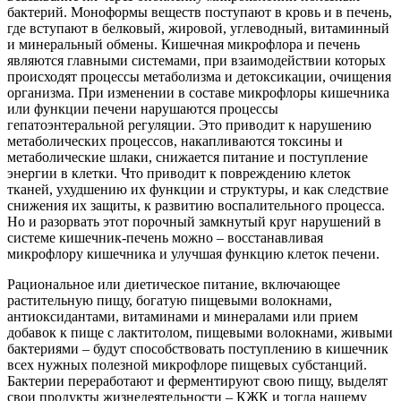
бактерий. Моноформы веществ поступают в кровь и в печень,
где вступают в белковый, жировой, углеводный, витаминный
и минеральный обмены. Кишечная микрофлора и печень
являются главными системами, при взаимодействии которых
происходят процессы метаболизма и детоксикации, очищения
организма. При изменении в составе микрофлоры кишечника
или функции печени нарушаются процессы
гепатоэнтеральной регуляции. Это приводит к нарушению
метаболических процессов, накапливаются токсины и
метаболические шлаки, снижается питание и поступление
энергии в клетки. Что приводит к повреждению клеток
тканей, ухудшению их функции и структуры, и как следствие
снижения их защиты, к развитию воспалительного процесса.
Но и разорвать этот порочный замкнутый круг нарушений в
системе кишечник-печень можно – восстанавливая
микрофлору кишечника и улучшая функцию клеток печени.
Рациональное или диетическое питание, включающее
растительную пищу, богатую пищевыми волокнами,
антиоксидантами, витаминами и минералами или прием
добавок к пище с лактитолом, пищевыми волокнами, живыми
бактериями – будут способствовать поступлению в кишечник
всех нужных полезной микрофлоре пищевых субстанций.
Бактерии переработают и ферментируют свою пищу, выделят
свои продукты жизнедеятельности – КЖК и тогда нашему