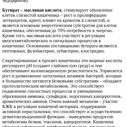
эндорфинов).
Бутират – масляная кислота
, стимулирует обновление
клеток слизистой кишечника – рост и пролиферацию
энтероцитов, крипт, влияет на кровоток в слизистой, и
является основным энергетическим субстратом для клеток
кишечника, обеспечивая до 70% потребности в энергии.
Кроме того, масляная кислота участвует в регуляции
многихметаболических и сигнальных процессов в
кишечнике. Основными поставщиками бутирата являются
пептококки, фузобактерии, эубактерии, клостридии.
Секретированные в просвет кишечника эти жирные кислоты
регулируют рН (создают слабокислую среду) и тем
обеспечивают колонизационную резистентность. Тормозится
рост и размножение патогенных штаммов бактерий, которые
в большинстве питаются белковыми субстратами – обладают
протеолитическим метаболизмом. Это способствует
подавлению гнилостных процессов и уменьшению
образования аммиака, сульфидов, эндогенных канцерогенов,
ароматических аминов. Очень важный механизм – участие
КЖК в регуляции кишечной моторики, поддержание
активной перистальтики, что способствует и осуществлению
дезинтоксикационной функции – выведению продуктов
метаболизма белков, токсинов, канцерогенов. Кишечник
обладает собственной лимфоидной тканью, доказана роль