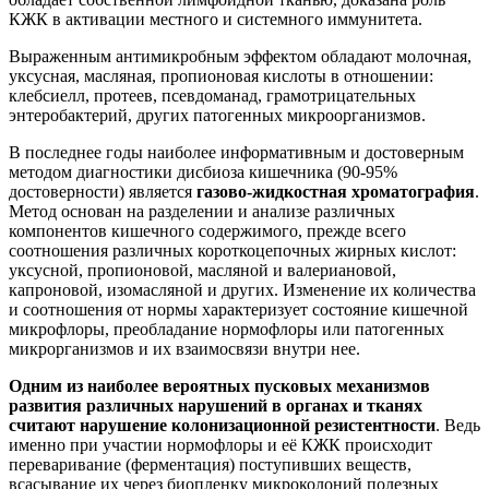
КЖК в активации местного и системного иммунитета.
Выраженным антимикробным эффектом обладают молочная,
уксусная, масляная, пропионовая кислоты в отношении:
клебсиелл, протеев, псевдоманад, грамотрицательных
энтеробактерий, других патогенных микроорганизмов.
В последнее годы наиболее информативным и достоверным
методом диагностики дисбиоза кишечника (90-95%
достоверности) является
газово-жидкостная хроматография
.
Метод основан на разделении и анализе различных
компонентов кишечного содержимого, прежде всего
соотношения различных короткоцепочных жирных кислот:
уксусной, пропионовой, масляной и валериановой,
капроновой, изомасляной и других. Изменение их количества
и соотношения от нормы характеризует состояние кишечной
микрофлоры, преобладание нормофлоры или патогенных
микрорганизмов и их взаимосвязи внутри нее.
Одним из наиболее вероятных пусковых механизмов
развития различных нарушений в органах и тканях
считают нарушение колонизационной резистентности
. Ведь
именно при участии нормофлоры и её КЖК происходит
переваривание (ферментация) поступивших веществ,
всасывание их через биопленку микроколоний полезных