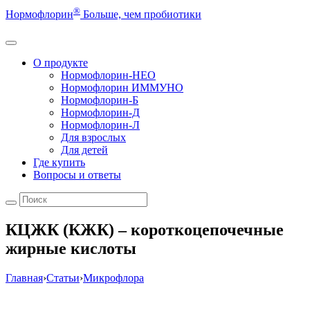
®
Нормофлорин
Больше, чем пробиотики
О продукте
Нормофлорин-НЕО
Нормофлорин ИММУНО
Нормофлорин-Б
Нормофлорин-Д
Нормофлорин-Л
Для взрослых
Для детей
Где купить
Вопросы и ответы
КЦЖК (КЖК) – короткоцепочечные
жирные кислоты
Главная
›
Статьи
›
Микрофлора