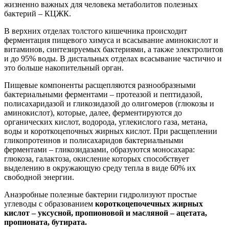
жизненно важных для человека метаболитов полезных
бактерий – КЦЖК.
В верхних отделах толстого кишечника происходит
ферментация пищевого химуса и всасывание аминокислот и
витаминов, синтезируемых бактериями, а также электролитов
и до 95% воды. В дистальных отделах всасывание частично и
это больше накопительный орган.
Пищевые компоненты расщепляются разнообразными
бактериальными ферментами – протеазой и пептидазой,
полисахаридазой и гликозидазой до олигомеров (глюкозы и
аминокислот), которые, далее, ферментируются до
органических кислот, водорода, углекислого газа, метана,
воды и короткоцепочных жирных кислот. При расщеплении
гликопротеинов и полисахаридов бактериальными
ферментами – гликозидазами, образуются моносахара:
глюкоза, галактоза, окисление которых способствует
выделению в окружающую среду тепла в виде 60% их
свободной энергии.
Анаэробные полезные бактерии гидролизуют простые
углеводы с образованием
короткоцепочечных жирных
кислот – уксусной, пропионовой и масляной – ацетата,
пропионата, бутирата.