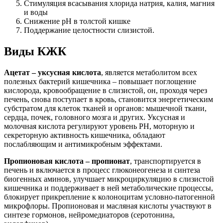
Стимуляция всасывания хлорида натрия, калия, магния
и воды
Снижение рН в толстой кишке
Поддержание целостности слизистой.
Виды КЖК
Ацетат – уксусная кислота
, является метаболитом всех
полезных бактерий кишечника – повышает поглощение
кислорода, кровообращение в слизистой, он, проходя через
печень, снова поступает в кровь, становится энергетическим
субстратом для клеток тканей и органов: мышечной ткани,
сердца, почек, головного мозга и других. Уксусная и
молочная кислота регулируют уровень РН, моторную и
секреторную активность кишечника, обладают
послабляющим и антимикробным эффектами.
Пропионовая кислота – пропионат
, транспортируется в
печень и включается в процесс глюконеогенеза и синтеза
биогенных аминов, улучшает микроциркуляцию в слизистой
кишечника и поддерживает в ней метаболические процессы,
блокирует прикрепление к колоноцитам условно-патогенной
микрофлоры. Пропионовая и масляная кислоты участвуют в
синтезе гормонов, нейромедиаторов (серотонина,