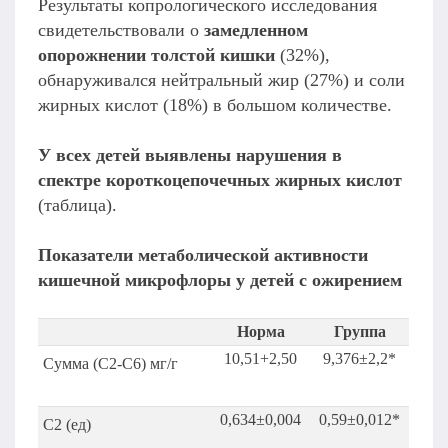
Результаты копрологического исследования
свидетельствовали о
замедленном
опорожнении толстой кишки
(32%),
обнаруживался нейтральный жир (27%) и соли
жирных кислот (18%) в большом количестве.
У всех детей выявлены нарушения в
спектре короткоцепочечных жирных кислот
(таблица).
Показатели метаболической активности
кишечной микрофлоры у детей с ожирением
Норма
Группа
10,51+2,50
9,376±2,2*
Сумма (С2-С6) мг/г
0,634±0,004
0,59±0,012*
С2 (ед)