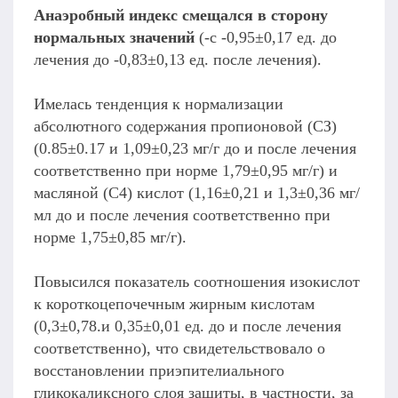
Анаэробный индекс смещался в сторону
нормальных значений
(-с -0,95±0,17 ед. до
лечения до -0,83±0,13 ед. после лечения).
Имелась тенденция к нормализации
абсолютного содержания пропионовой (СЗ)
(0.85±0.17 и 1,09±0,23 мг/г до и после лечения
соответственно при норме 1,79±0,95 мг/г) и
масляной (С4) кислот (1,16±0,21 и 1,3±0,36 мг/
мл до и после лечения соответственно при
норме 1,75±0,85 мг/г).
Повысился показатель соотношения изокислот
к короткоцепочечным жирным кислотам
(0,3±0,78.и 0,35±0,01 ед. до и после лечения
соответственно), что свидетельствовало о
восстановлении приэпителиального
гликокаликсного слоя защиты, в частности, за