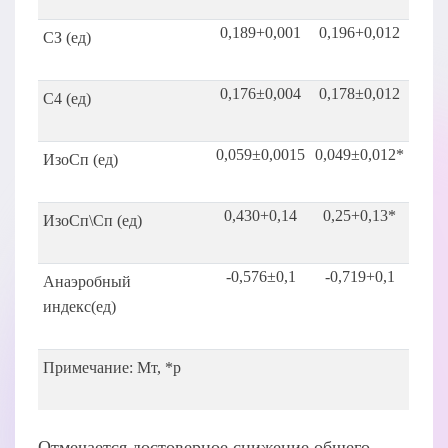
0,189+0,001
0,196+0,012
СЗ (ед)
0,176±0,004
0,178±0,012
С4 (ед)
0,059±0,0015
0,049±0,012*
ИзоСп (ед)
0,430+0,14
0,25+0,13*
ИзоСп\Сп (ед)
-0,576±0,1
-0,719+0,1
Анаэробный
индекс(ед)
Примечание: Мт, *р
Отмечается достоверное снижение общего