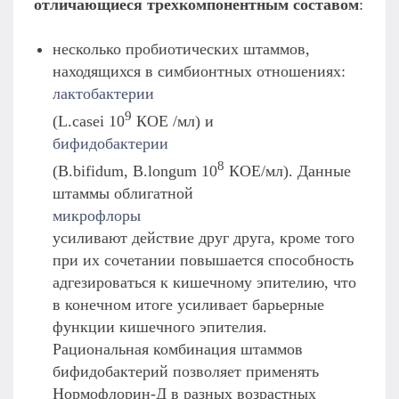
отличающиеся трехкомпонентным составом
:
несколько пробиотических штаммов,
находящихся в симбионтных отношениях:
лактобактерии
9
(L.casei 10
КОЕ /мл) и
бифидобактерии
8
(B.bifidum, B.longum 10
КОЕ/мл). Данные
штаммы облигатной
микрофлоры
усиливают действие друг друга, кроме того
при их сочетании повышается способность
адгезироваться к кишечному эпителию, что
в конечном итоге усиливает барьерные
функции кишечного эпителия.
Рациональная комбинация штаммов
бифидобактерий позволяет применять
Нормофлорин-Д в разных возрастных