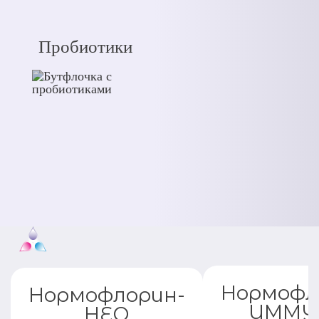
Пробиотики
Нормофл
Нормофлорин-
ИММУ
НЕО