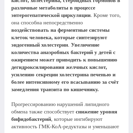
кислот, холестерина, стероидных гормонов в
различные метаболиты в процессе
энтерогепатической циркуляции
. Кроме того,
она способна непосредственно
воздействовать на ферментные системы
клеток человека, которые синтезируют
эндогенный холестерин
.
Увеличение
количества анаэробных бактерий у детей с
ожирением может приводить к повышению
дегидроксилирования желчных кислот,
усилению секреции холестерина печенью и
более интенсивному его всасыванию за счёт
замедления транзита по кишечнику.
Прогрессированию нарушений липидного
обмена также способствует
снижение уровня
бифидобактерий
, которые ингибируют
активность ГМК-КоА-редуктазы и уменьшают