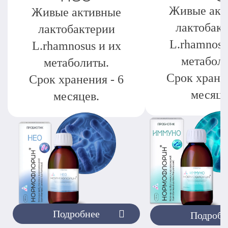
Живые акт
Живые активные
лактобак
лактобактерии
L.rhamnosu
L.rhamnosus и их
метабол
метаболиты.
Срок хранен
Срок хранения - 6
месяце
месяцев.
Подробнее
Подробн