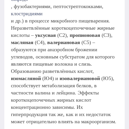
, фузобактериями, пептострептококками,
клостридиями
и др.) в процессе микробного пищеварения.
Неразветвлённые короткоцепочечные жирные
кислоты –
уксусная
(С2),
пропионовая
(СЗ),
масляная
(С4),
валериановая
(С5) –
образуются при анаэробном брожении
углеводов, основным субстратом для которого
являются пищевые волокна и слизь.
Образованию разветвлённых кислот,
изомасляной
(Ю4) и
изовалериановой
(Ю5),
способствует метаболизация белков, в
частности валина и лейцина. Эффекты
короткоцепочечных жирных кислот
концентрационно зависимы. Их
гиперпродукция так же, как и их недостаток
может отрицательно влиять на макроорганизм.