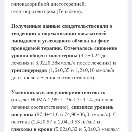
гипокалорийной диетотерапией,
гепатопротектором (Гепабене).
Полученные данные свидетельствовали о
тенденции к нормализации показателей
липидного и углеводного обмена на фоне
проводимой терапии. Отмечалось снижение
уровня общего холестерина
(4,3±0,24 до
лечения и 3,92±0,38ммоль/л после лечения)
и
триглицеридов
(1,6±0,35 и 1,2±0,16 ммоль/л
до и после лечения соответственно).
Уменьшилась инсулинорезистентность
(индекс НОМА 2,98±1,19и1,7±0,14дои после
лечения соответственно),
снизился уровень
инсулина
(97,4±41,6 и 74,98±36,3 пмоль/л), С-
пептида (2,4±0,57 и 2,04±0,53 нг/мл)
и
глюкозы в крови
(5,02±0,32 и 5,0±0,3 ммоль/л