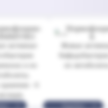
рмофлорин-
Нормофлор
ИММУНО
Б
е активные
Живые активн
тобактерии
бифидобактери
amnosus и их
их метаболит
таболиты.
хранения - 6
месяцев.
бнее
Подробнее