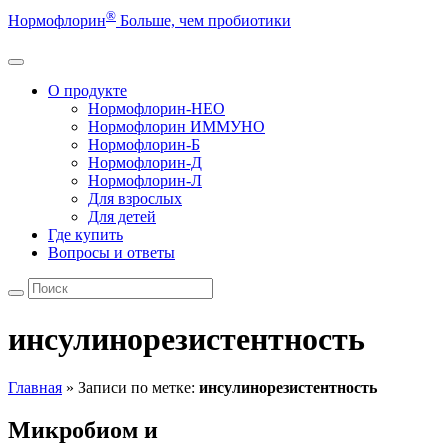
®
Нормофлорин
Больше, чем пробиотики
О продукте
Нормофлорин-НЕО
Нормофлорин ИММУНО
Нормофлорин-Б
Нормофлорин-Д
Нормофлорин-Л
Для взрослых
Для детей
Где купить
Вопросы и ответы
инсулинорезистентность
Главная
»
Записи по метке:
инсулинорезистентность
Микробиом и