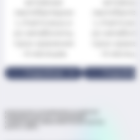
активные
активны
лактобактерии
лактобакте
L.rhamnosus и
L.rhamnosu
их метаболиты.
их метаболи
Срок хранения
Срок хране
- 6 месяцев.
- 6 месяце
Подробнее
Подробне
КОНТАКТЫ
СТАТЬИ
ВОПРОСЫ ВРАЧАМ
КЛИНИЧЕСКИЕ ИССЛЕДОВАНИЯ
СПРАВОЧНИК МИКРОБИОТЫ
ЭКСПЕРТЫ
КАРТА САЙТА