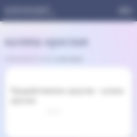
®
НОРМОФЛОРИН
Больше, чем пробиотики
калина красная
Главная
»
Записи по метке:
калина красная
Чудодейственное средство – калина
красная
Оцени