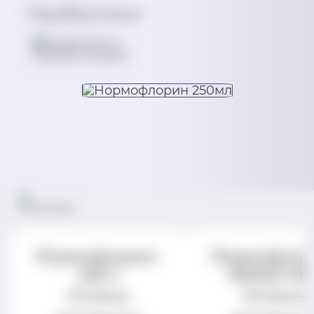
Пробиотики
Нормофлорин-
Нормофлор
НЕО
ИММУН
Живые
Живые