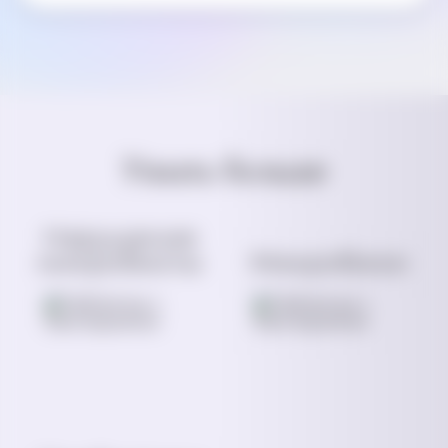
Узнать больше
Нарушение
микробиоты
Микробиом