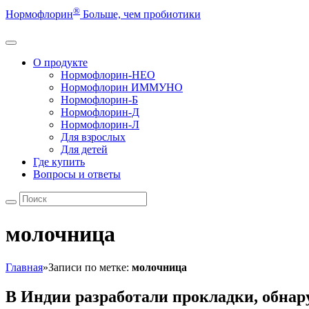
®
Нормофлорин
Больше, чем пробиотики
О продукте
Нормофлорин-НЕО
Нормофлорин ИММУНО
Нормофлорин-Б
Нормофлорин-Д
Нормофлорин-Л
Для взрослых
Для детей
Где купить
Вопросы и ответы
молочница
Главная
»
Записи по метке:
молочница
В Индии разработали прокладки, обнар