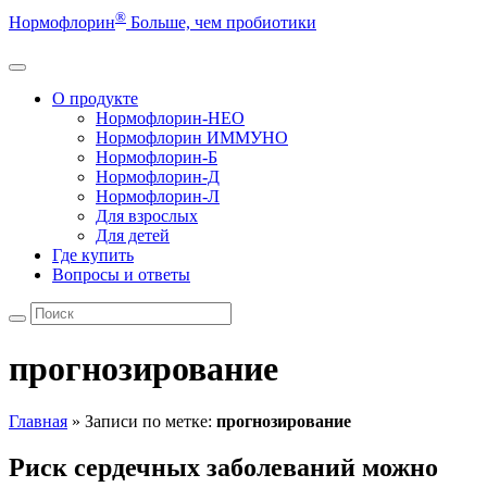
®
Нормофлорин
Больше, чем пробиотики
О продукте
Нормофлорин-НЕО
Нормофлорин ИММУНО
Нормофлорин-Б
Нормофлорин-Д
Нормофлорин-Л
Для взрослых
Для детей
Где купить
Вопросы и ответы
прогнозирование
Главная
»
Записи по метке:
прогнозирование
Риск сердечных заболеваний можно