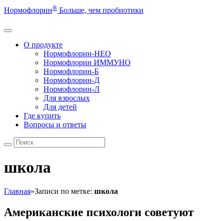
®
Нормофлорин
Больше, чем пробиотики
О продукте
Нормофлорин-НЕО
Нормофлорин ИММУНО
Нормофлорин-Б
Нормофлорин-Д
Нормофлорин-Л
Для взрослых
Для детей
Где купить
Вопросы и ответы
школа
Главная
»
Записи по метке:
школа
Американские психологи советуют