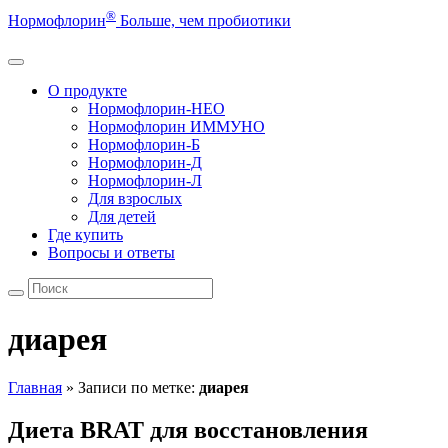
®
Нормофлорин
Больше, чем пробиотики
О продукте
Нормофлорин-НЕО
Нормофлорин ИММУНО
Нормофлорин-Б
Нормофлорин-Д
Нормофлорин-Л
Для взрослых
Для детей
Где купить
Вопросы и ответы
диарея
Главная
»
Записи по метке:
диарея
Диета BRAT для восстановления