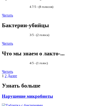
4.7/5 - (8 голосов)
Читать
Бактерии-убийцы
3/5 - (2 голоса)
Читать
Что мы знаем о лакто-...
4/5 - (1 голос)
Читать
Пагинация
1
2
Далее
записей
Узнать больше
Нарушение микробиоты