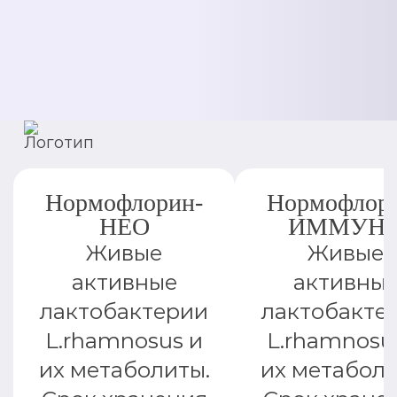
Нормофлорин-
Нормофлор
НЕО
ИММУН
Живые
Живые
активные
активны
лактобактерии
лактобакте
L.rhamnosus и
L.rhamnosu
их метаболиты.
их метаболи