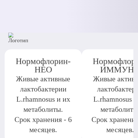
Нормофлорин-
Нормофлор
НЕО
ИММУН
Живые активные
Живые актив
лактобактерии
лактобактер
L.rhamnosus и их
L.rhamnosus и
метаболиты.
метаболиты
Срок хранения - 6
Срок хранения
месяцев.
месяцев.