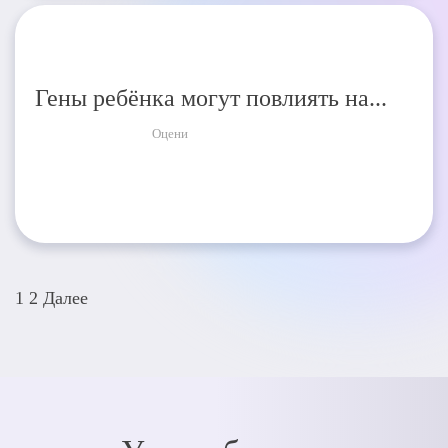
Гены ребёнка могут повлиять на...
Оцени
Пагинация
1
2
Далее
записей