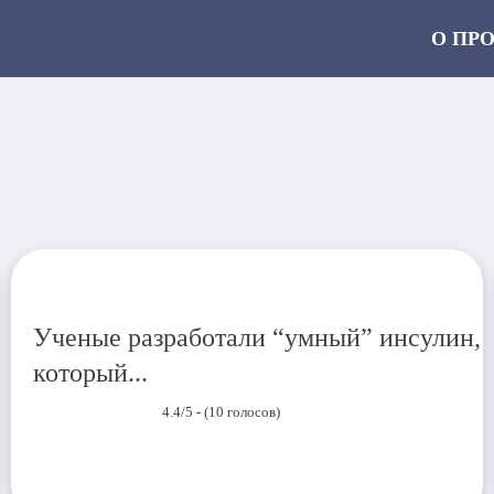
О ПР
Ученые разработали “умный” инсулин,
который...
4.4/5 - (10 голосов)