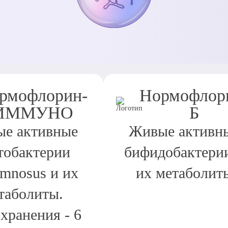
рмофлорин-
Нормофлор
ИММУНО
Б
е активные
Живые активн
тобактерии
бифидобактери
amnosus и их
их метаболит
таболиты.
хранения - 6