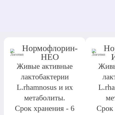
Нормофлорин-
Но
НЕО
Живые активные
Живы
лактобактерии
лак
L.rhamnosus и их
L.rh
метаболиты.
ме
Срок хранения - 6
Срок 