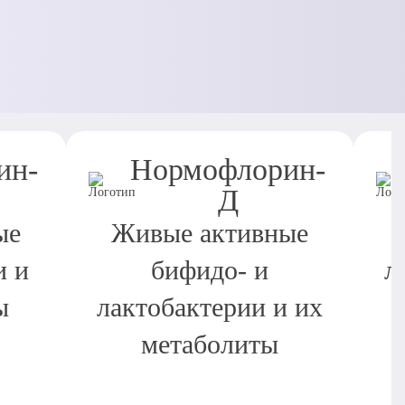
ин-
Нормофлорин-
Д
ые
Живые активные
и и
бифидо- и
л
ы
лактобактерии и их
метаболиты