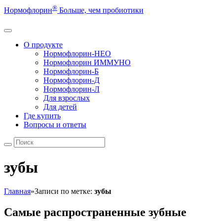
®
Нормофлорин
Больше, чем пробиотики
О продукте
Нормофлорин-НЕО
Нормофлорин ИММУНО
Нормофлорин-Б
Нормофлорин-Д
Нормофлорин-Л
Для взрослых
Для детей
Где купить
Вопросы и ответы
зубы
Главная
»
Записи по метке:
зубы
Самые распространенные зубные