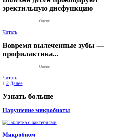
эректильную дисфункцию
Оцени
Читать
Вовремя вылеченные зубы —
профилактика...
Оцени
Читать
Пагинация
1
2
Далее
записей
Узнать больше
Нарушение микробиоты
Микробиом