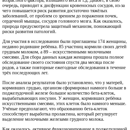
возрастного фактора, излишнего веса и т.д. Диабет, в свою
очередь, приводит к дисфункции кровеносных сосудов, из-за
чего повышается риск развития достаточно тяжёлых
заболеваний, от проблем со зрением до поражения почек,
сердечной мышцы, сосудов головного мозга. Как оказалось,
природа предусмотрела защитный механизм, понижающий
риски развития патологий.
Для участия в исследовании были приглашены 174 женщины,
недавно родившие ребёнка. 85 участниц кормили своих детей
грудным молоком, а 89 – искусственными молочными
смесями. Для сбора данных каждая женщина прошла полное
обследование своего состояния спустя два месяца после
родов, а также повторные ежегодные обследования в течение
трёх последующих лет.
После анализа результатов было установлено, что у матерей,
кормивших грудью, организм сформировал намного больше в
поджелудочной железе большое количество бета-клеток,
вырабатывающих инсулин. У женщин, кормивших ребёнка
искусственными смесями, этих клеток было намного меньше.
Учёные предполагают, что образованию бета-клеток
способствует выработка пролактина, который регулирует
выделение молочными железами грудного молока.
Как оказалось, активное функционирование в поджелудочной