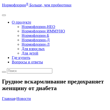
®
Нормофлорин
Больше, чем пробиотики
О продукте
Нормофлорин-НЕО
Нормофлорин ИММУНО
Нормофлорин-Б
Нормофлорин-Д
Нормофлорин-Л
Для взрослых
Для детей
Где купить
Вопросы и ответы
Грудное вскармливание предохраняет
женщину от диабета
Главная
›
Новости