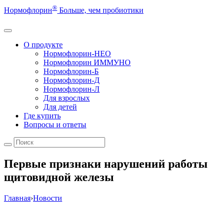
®
Нормофлорин
Больше, чем пробиотики
О продукте
Нормофлорин-НЕО
Нормофлорин ИММУНО
Нормофлорин-Б
Нормофлорин-Д
Нормофлорин-Л
Для взрослых
Для детей
Где купить
Вопросы и ответы
Первые признаки нарушений работы
щитовидной железы
Главная
›
Новости