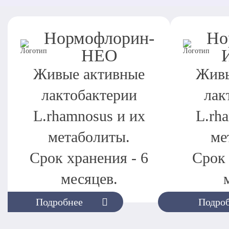
Нормофлорин-
Но
НЕО
Живые активные
Живы
лактобактерии
лак
L.rhamnosus и их
L.rh
метаболиты.
ме
Срок хранения - 6
Срок 
месяцев.
Подробнее
Подро