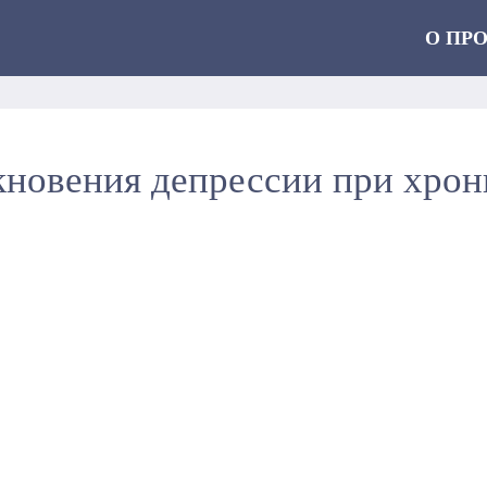
О ПР
кновения депрессии при хрон