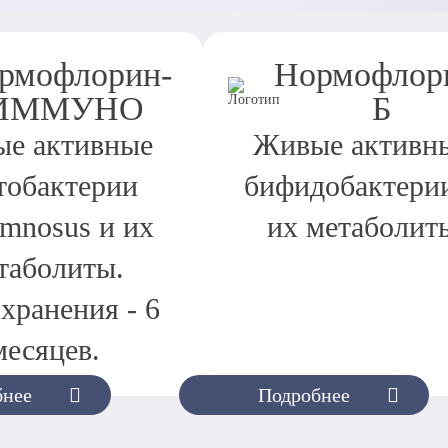
рмофлорин-
Нормофлор
ИММУНО
Б
е активные
Живые активн
тобактерии
бифидобактери
amnosus и их
их метаболит
таболиты.
хранения - 6
месяцев.
бнее
Подробнее