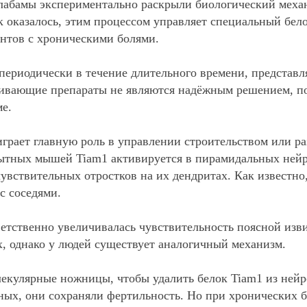
лабамы экспериментально раскрыли биологический механ
к оказалось, этим процессом управляет специальный бел
нтов с хроническими болями.
ериодически в течение длительного времени, представл
ивающие препараты не являются надёжным решением, п
е.
играет главную роль в управлении строительством или р
пытных мышей Tiam1 активируется в пирамидальных нейр
 чувствительных отростков на их дендритах. Как извест
с соседями.
етственно увеличивалась чувствительность поясной изв
, однако у людей существует аналогичный механизм.
лекулярные ножницы, чтобы удалить белок Tiam1 из ней
ых, они сохраняли фертильность. Но при хронических б