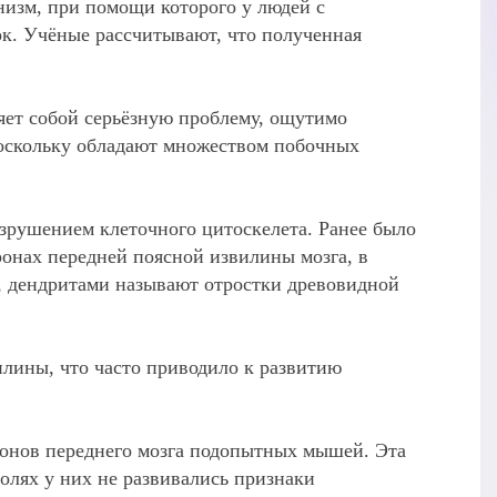
изм, при помощи которого у людей с
ок. Учёные рассчитывают, что полученная
яет собой серьёзную проблему, ощутимо
оскольку обладают множеством побочных
азрушением клеточного цитоскелета. Ранее было
онах передней поясной извилины мозга, в
но, дендритами называют отростки древовидной
илины, что часто приводило к развитию
ронов переднего мозга подопытных мышей. Эта
олях у них не развивались признаки