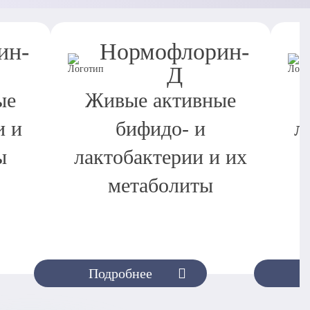
ин-
Нормофлорин-
Д
ые
Живые активные
и и
бифидо- и
л
ы
лактобактерии и их
метаболиты
Подробнее