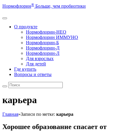
®
Нормофлорин
Больше, чем пробиотики
О продукте
Нормофлорин-НЕО
Нормофлорин ИММУНО
Нормофлорин-Б
Нормофлорин-Д
Нормофлорин-Л
Для взрослых
Для детей
Где купить
Вопросы и ответы
карьера
Главная
»
Записи по метке:
карьера
Хорошее образование спасает от