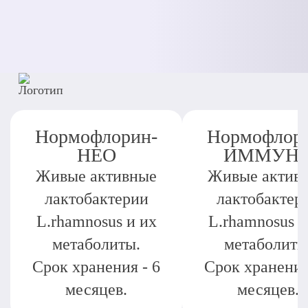
Нормофлорин-
Нормофлор
НЕО
ИММУН
Живые активные
Живые актив
лактобактерии
лактобактер
L.rhamnosus и их
L.rhamnosus и
метаболиты.
метаболиты
Срок хранения - 6
Срок хранения
месяцев.
месяцев.