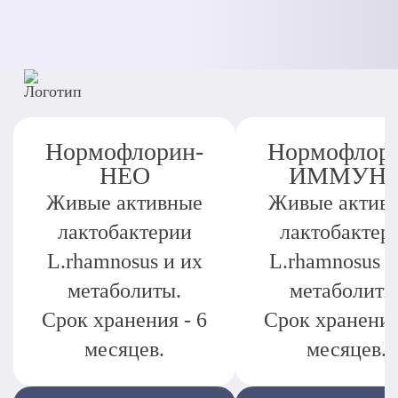
Нормофлорин-
Нормофлор
НЕО
ИММУН
Живые активные
Живые актив
лактобактерии
лактобактер
L.rhamnosus и их
L.rhamnosus и
метаболиты.
метаболиты
Срок хранения - 6
Срок хранения
месяцев.
месяцев.