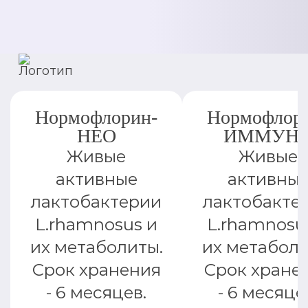
Нормофлорин-
Нормофлор
НЕО
ИММУН
Живые
Живые
активные
активны
лактобактерии
лактобакте
L.rhamnosus и
L.rhamnosu
их метаболиты.
их метаболи
Срок хранения
Срок хране
- 6 месяцев.
- 6 месяце