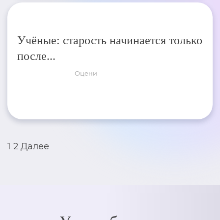
Учёные: старость начинается только
после...
Оцени
Пагинация
1
2
Далее
записей