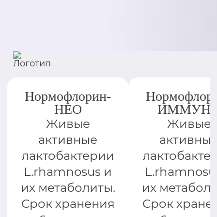
Нормофлорин-
Нормофлор
НЕО
ИММУН
Живые
Живые
активные
активны
лактобактерии
лактобакте
L.rhamnosus и
L.rhamnosu
их метаболиты.
их метаболи
Срок хранения
Срок хране