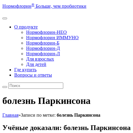
®
Нормофлорин
Больше, чем пробиотики
О продукте
Нормофлорин-НЕО
Нормофлорин ИММУНО
Нормофлорин-Б
Нормофлорин-Д
Нормофлорин-Л
Для взрослых
Для детей
Где купить
Вопросы и ответы
болезнь Паркинсона
Главная
»
Записи по метке:
болезнь Паркинсона
Учёные доказали: болезнь Паркинсона